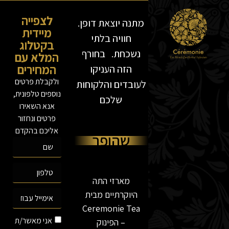
לצפייה
מתנה יוצאת דופן.
מיידית
חוויה בלתי
בקטלוג
נשכחת. בחורף
המלא עם
המחירים
הזה העניקו
ולקבלת פרטים
לעובדים והלקוחות
נוספים טלפונית,
שלכם
אנא השאירו
פרטים ונחזור
רגע קטן
אליכם בהקדם
שהופך
למושלם!
מארזי התה
היוקרתיים מבית
Ceremonie Tea
אני מאשר/ת
– הפינוק